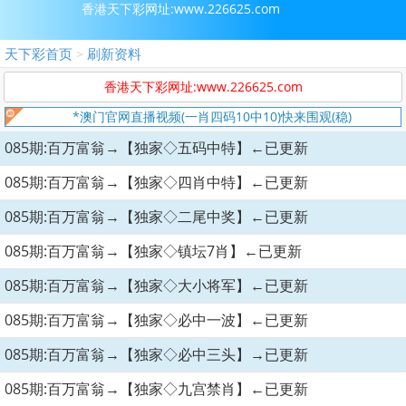
香港天下彩网址:www.226625.com
天下彩首页
刷新资料
>
香港天下彩网址:www.226625.com
*澳门官网直播视频(一肖四码10中10)快来围观(稳)
085期:百万富翁→【独家◇五码中特】←已更新
085期:百万富翁→【独家◇四肖中特】←已更新
085期:百万富翁→【独家◇二尾中奖】←已更新
085期:百万富翁→【独家◇镇坛7肖】←已更新
085期:百万富翁→【独家◇大小将军】←已更新
085期:百万富翁→【独家◇必中一波】←已更新
085期:百万富翁→【独家◇必中三头】→已更新
085期:百万富翁→【独家◇九宫禁肖】←已更新