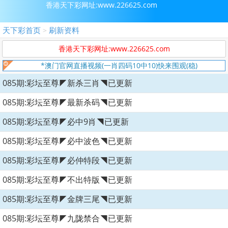
香港天下彩网址:www.226625.com
天下彩首页
刷新资料
>
香港天下彩网址:www.226625.com
*澳门官网直播视频(一肖四码10中10)快来围观(稳)
085期:彩坛至尊◤新杀三肖◥已更新
085期:彩坛至尊◤最新杀码◥已更新
085期:彩坛至尊◤必中9肖◥已更新
085期:彩坛至尊◤必中波色◥已更新
085期:彩坛至尊◤必仲特段◥已更新
085期:彩坛至尊◤不出特版◥已更新
085期:彩坛至尊◤金牌三尾◥已更新
085期:彩坛至尊◤九陇禁合◥已更新