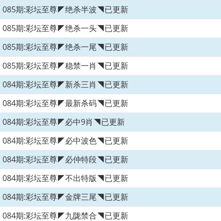
085期:彩坛至尊◤绝杀半波◥已更新
085期:彩坛至尊◤绝杀一头◥已更新
085期:彩坛至尊◤绝杀一尾◥已更新
085期:彩坛至尊◤稳禁一肖◥已更新
084期:彩坛至尊◤新杀三肖◥已更新
084期:彩坛至尊◤最新杀码◥已更新
084期:彩坛至尊◤必中9肖◥已更新
084期:彩坛至尊◤必中波色◥已更新
084期:彩坛至尊◤必仲特段◥已更新
084期:彩坛至尊◤不出特版◥已更新
084期:彩坛至尊◤金牌三尾◥已更新
084期:彩坛至尊◤九陇禁合◥已更新