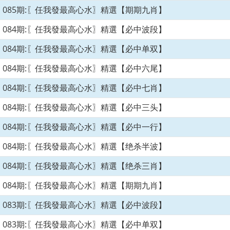
085期:〖任我發最高心水〗精選【期期九肖】
084期:〖任我發最高心水〗精選【必中波段】
084期:〖任我發最高心水〗精選【必中单双】
084期:〖任我發最高心水〗精選【必中六尾】
084期:〖任我發最高心水〗精選【必中七肖】
084期:〖任我發最高心水〗精選【必中三头】
084期:〖任我發最高心水〗精選【必中一行】
084期:〖任我發最高心水〗精選【绝杀半波】
084期:〖任我發最高心水〗精選【绝杀三肖】
084期:〖任我發最高心水〗精選【期期九肖】
083期:〖任我發最高心水〗精選【必中波段】
083期:〖任我發最高心水〗精選【必中单双】