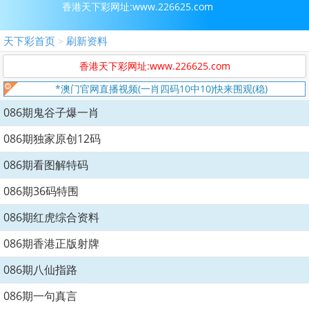
香港天下彩网址:www.226625.com
天下彩首页
刷新资料
>
香港天下彩网址:www.226625.com
*澳门官网直播视频(一肖四码10中10)快来围观(稳)
086期鬼谷子爆一肖
086期独家原创12码
086期看图解特码
086期36码特围
086期红虎综合资料
086期香港正版射牌
086期八仙指路
086期一句真言