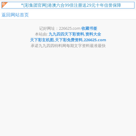
*[彩集团官网]港澳六合99倍注册送29元十年信誉保障
返回网站首页
记好网址：226625.com
收藏书签
本站由:
九九四四天下彩资料,资料大全
天下彩玄机图,天下彩免费资料,226625.com
承诺九九四四特料网每期文字资料最准最快