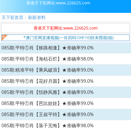
香港天下彩网址:www.226625.com
天下彩首页
刷新资料
>
香港天下彩网址:www.226625.com
*澳门官网直播视频(一肖四码10中10)快来围观(稳)
085期:平特①肖【狭路相逢】★准确率99.0%
085期:平特①肖【海枯石烂】★准确率98.0%
085期:精准平特【乘风破浪】★准确率99.0%
085期:平特①肖【花好月圆】★准确率99.0%
085期:平特①肖【恬静风雅】★准确率99.0%
085期:平特①肖【芭比娃娃】★准确率99.0%
085期:平特①肖【王叔平特】★准确率99.0%
085期:平特①肖【落子无悔】★准确率98.0%