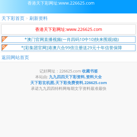
香港天下彩网址:www.226625.com
天下彩首页
刷新资料
>
香港天下彩网址:www.226625.com
*澳门官网直播视频(一肖四码10中10)快来围观(稳)
*[彩集团官网]港澳六合99倍注册送29元十年信誉保障
返回网站首页
记好网址：226625.com
收藏书签
本站由:
九九四四天下彩资料,资料大全
天下彩玄机图,天下彩免费资料,226625.com
承诺九九四四特料网每期文字资料最准最快