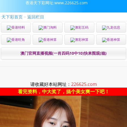
香港天下彩网址:www.226625.com
天下彩首页
返回栏目
>
香港特料
澳门淘料
澳彩五码
九龙信息
香港旺角
香港神算
澳彩神算
香港神算
澳门官网直播视频(一肖四码10中10)快来围观(稳)
请收藏好本站网址：
226625.com
看完资料，中大奖了，搞个美女爽一下吧！