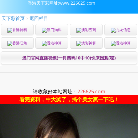
香港天下彩网址:www.226625.com
天下彩首页
返回栏目
>
香港特料
澳门淘料
澳彩五码
九龙信息
香港旺角
香港神算
澳彩神算
香港神算
澳门官网直播视频(一肖四码10中10)快来围观(稳)
请收藏好本站网址：
226625.com
看完资料，中大奖了，搞个美女爽一下吧！