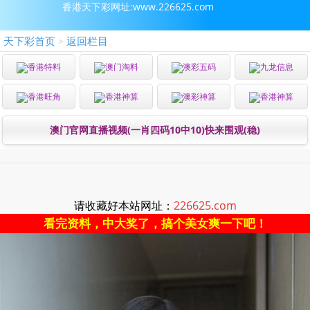
香港天下彩网址:www.226625.com
天下彩首页
返回栏目
>
香港特料
澳门淘料
澳彩五码
九龙信息
香港旺角
香港神算
澳彩神算
香港神算
澳门官网直播视频(一肖四码10中10)快来围观(稳)
请收藏好本站网址：
226625.com
看完资料，中大奖了，搞个美女爽一下吧！