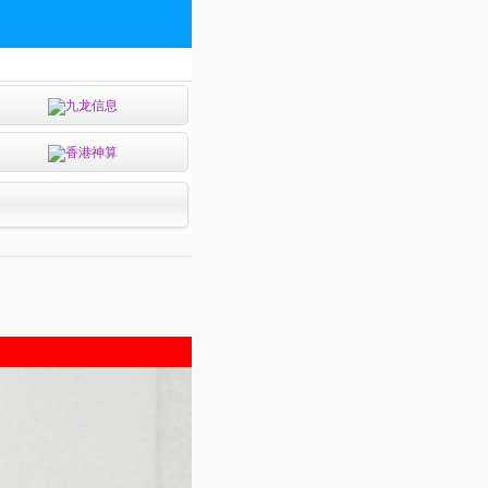
九龙信息
香港神算