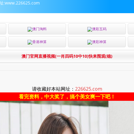
www.226625.com
澳门淘料
澳彩五码
香港神算
澳彩神算
澳门官网直播视频(一肖四码10中10)快来围观(稳)
请收藏好本站网址：
226625.com
看完资料，中大奖了，搞个美女爽一下吧！