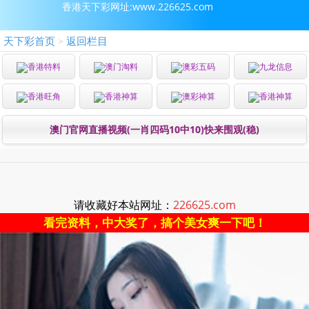
香港天下彩网址:www.226625.com
天下彩首页
返回栏目
>
香港特料
澳门淘料
澳彩五码
九龙信息
香港旺角
香港神算
澳彩神算
香港神算
澳门官网直播视频(一肖四码10中10)快来围观(稳)
请收藏好本站网址：
226625.com
看完资料，中大奖了，搞个美女爽一下吧！