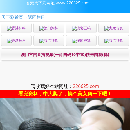
香港天下彩网址:www.226625.com
天下彩首页
返回栏目
>
香港特料
澳门淘料
澳彩五码
九龙信息
香港旺角
香港神算
澳彩神算
香港神算
澳门官网直播视频(一肖四码10中10)快来围观(稳)
请收藏好本站网址：
226625.com
看完资料，中大奖了，搞个美女爽一下吧！