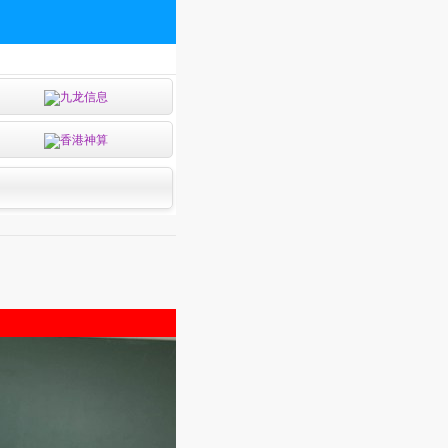
九龙信息
香港神算